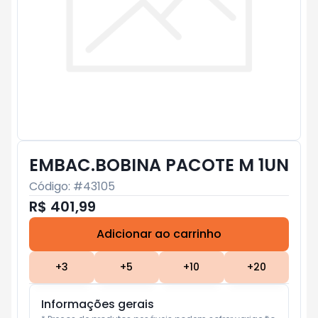
EMBAC.BOBINA PACOTE M 1UN
Código: #
43105
R$ 401,99
Adicionar ao carrinho
Subtotal:
R$ 0
+
3
+
5
+
10
+
20
Informações gerais