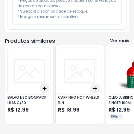
* Preços de produtos pesáveis podem sofrer variação 
de acordo com o peso;

* Sujeito à disponibilidade de estoque;

* Imagem meramente ilustrativa;
Produtos similares
Ver mais
Add
Add
+
3
+
5
+
10
+
3
+
5
+
10
BALAO LISO BOMPACK
CARRINHO HOT WHEELS
OLEO LUBRIFI
LILAS C/30
1UN
SINGER 100ML
R$ 12,99
R$ 18,99
R$ 12,99
100ml