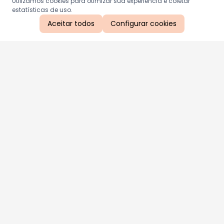
Utilizamos cookies para otimizar sua experiência e coletar
estatísticas de uso.
Aceitar todos
Configurar cookies
Aproveite as nossas promoções!
Cadastre seu e-mail e receba ofertas exclusivas.
QUERO RECEBER