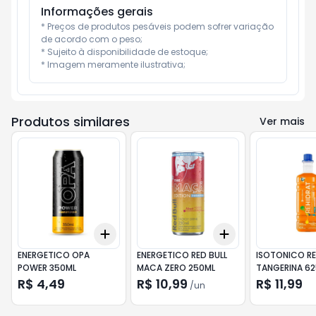
Informações gerais
* Preços de produtos pesáveis podem sofrer variação 
de acordo com o peso;

* Sujeito à disponibilidade de estoque;

* Imagem meramente ilustrativa;
Produtos similares
Ver mais
Add
Add
+
3
+
5
+
10
+
3
+
5
+
10
ENERGETICO OPA
ENERGETICO RED BULL
ISOTONICO RE
POWER 350ML
MACA ZERO 250ML
TANGERINA 6
R$ 4,49
R$ 10,99
R$ 11,99
/
un