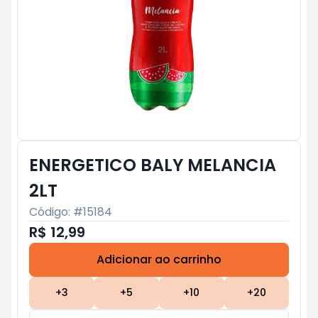
ENERGETICO BALY MELANCIA
2LT
Código: #
15184
R$ 12,99
Adicionar ao carrinho
Subtotal:
R$ 0
+
3
+
5
+
10
+
20