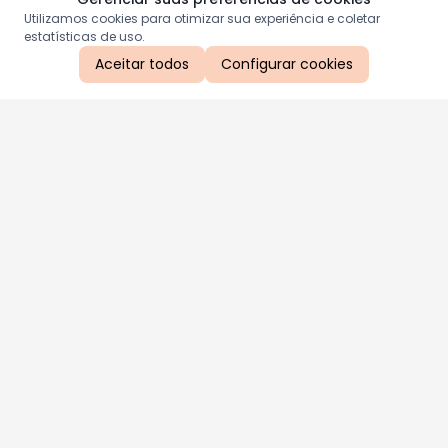
Utilizamos cookies para otimizar sua experiência e coletar
estatísticas de uso.
Aceitar todos
Configurar cookies
Aproveite as nossas promoções!
Cadastre seu e-mail e receba ofertas exclusivas.
QUERO RECEBER