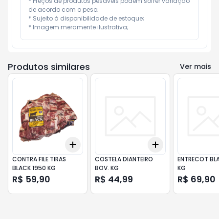
* Preços de produtos pesáveis podem sofrer variação 
de acordo com o peso;

* Sujeito à disponibilidade de estoque;

* Imagem meramente ilustrativa;
Produtos similares
Ver mais
Add
Add
+
3
+
5
+
10
+
3
+
5
+
10
CONTRA FILE TIRAS
COSTELA DIANTEIRO
ENTRECOT BLA
BLACK 1950 KG
BOV. KG
KG
R$ 59,90
R$ 44,99
R$ 69,90