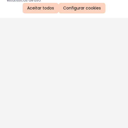
estatísticas de uso.
Aceitar todos
Configurar cookies
Aproveite as nossas promoções!
Cadastre seu e-mail e receba ofertas exclusivas.
QUERO RECEBER