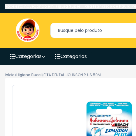
Você está navegando em:
Figura Super
-
Rua Francisco de Paula Pe
Categorias
Categorias
Início
Higiene Bucal
FITA DENTAL JOHNSON PLUS 50M