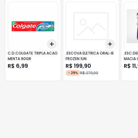
Add
Add
+
3
+
5
+
10
+
3
+
5
+
C.D.COLGATE TRIPLA ACAO
.ESCOVA ELETRICA ORAL-B
.ESC.D
MENTA 90GR
FROZEN 1UN
MACIA 
R$ 6,99
R$ 199,90
R$ 11
R$ 279,90
-
29
%