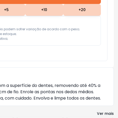
+
5
+
10
+
20
eis podem sofrer variação de acordo com o peso;

e estoque;

tiva;
com a superfície do dentes, removendo até 40% a
m de fio. Enrole as pontas nos dedos médios.
va, com cuidado. Envolva e limpe todos os dentes.
Ver mais