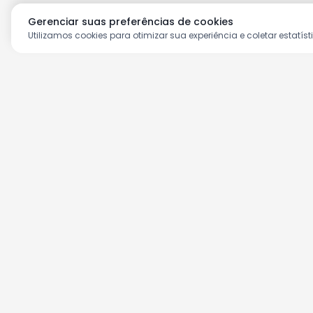
Gerenciar suas preferências de cookies
Utilizamos cookies para otimizar sua experiência e coletar estatíst
Aproveite as nossas prom
Cadastre seu e-mail e receba ofertas ex