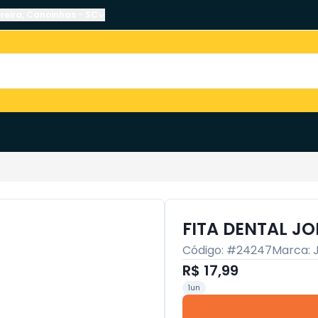
reira
,
Canoinhas
-
SC
FITA DENTAL J
Código: #
24247
Marca:
R$ 17,99
1un