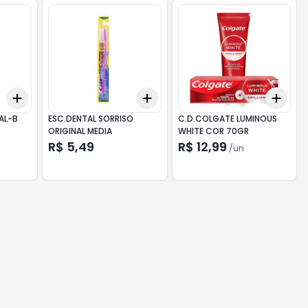
Add
Add
Add
+
3
+
5
+
10
+
3
+
5
+
10
+
3
AL-B
ESC.DENTAL SORRISO
C.D.COLGATE LUMINOUS
ORIGINAL MEDIA
WHITE COR 70GR
R$ 5,49
R$ 12,99
/
un