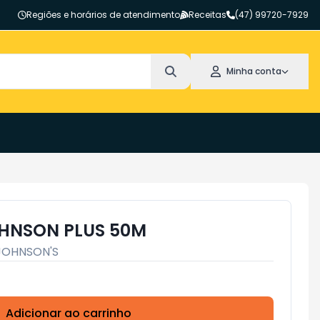
Regiões e horários de atendimento
Receitas
(47) 99720-7929
Minha conta
OHNSON PLUS 50M
JOHNSON'S
Adicionar ao carrinho
Subtotal:
R$ 0,00