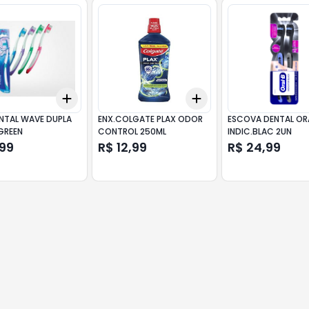
Add
Add
10
+
3
+
5
+
10
+
3
+
5
+
10
ENTAL WAVE DUPLA
ENX.COLGATE PLAX ODOR
ESCOVA DENTAL OR
GREEN
CONTROL 250ML
INDIC.BLAC 2UN
,99
R$ 12,99
R$ 24,99