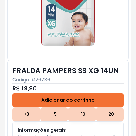
FRALDA PAMPERS SS XG 14UN
Código: #
26786
R$ 19,90
Adicionar ao carrinho
Subtotal:
R$ 0
+
3
+
5
+
10
+
20
Informações gerais