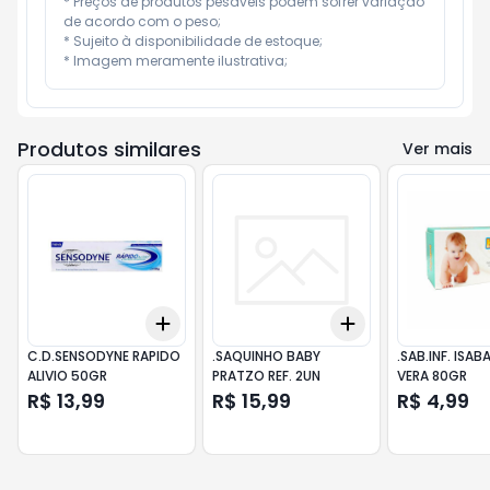
* Preços de produtos pesáveis podem sofrer variação 
de acordo com o peso;

* Sujeito à disponibilidade de estoque;

* Imagem meramente ilustrativa;
Produtos similares
Ver mais
Add
Add
+
3
+
5
+
10
+
3
+
5
+
10
C.D.SENSODYNE RAPIDO
.SAQUINHO BABY
.SAB.INF. ISAB
ALIVIO 50GR
PRATZO REF. 2UN
VERA 80GR
R$ 13,99
R$ 15,99
R$ 4,99