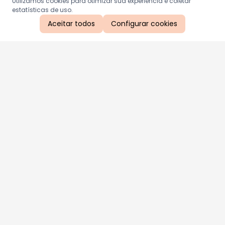
Utilizamos cookies para otimizar sua experiência e coletar
estatísticas de uso.
Aceitar todos
Configurar cookies
Aproveite as nossas promoções!
Cadastre seu e-mail e receba ofertas exclusivas.
QUERO RECEBER