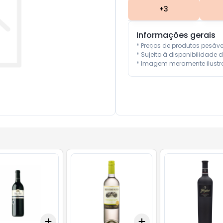
+
3
Informações gerais
* Preços de produtos pesáv
* Sujeito à disponibilidade d
* Imagem meramente ilustra
Add
Add
10
+
3
+
5
+
10
+
3
+
5
+
10