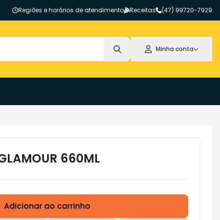
Regiões e horários de atendimento
Receitas
(47) 99720-7929
Minha conta
 GLAMOUR 660ML
Adicionar ao carrinho
Subtotal:
R$ 0,00