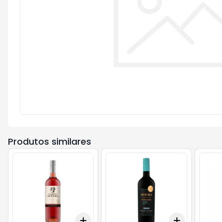
Produtos similares
Add
Add
+
3
+
5
+
10
+
3
+
5
+