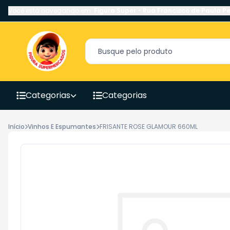
Você está navegando em:
Figura Super
-
Rua Francisco de Paula Pe
Categorias
Categorias
Início
Vinhos E Espumantes
FRISANTE ROSE GLAMOUR 660ML