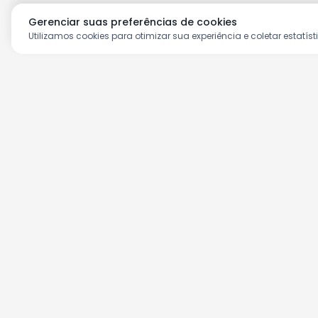
Gerenciar suas preferências de cookies
Utilizamos cookies para otimizar sua experiência e coletar estatíst
Aproveite as nossas prom
Cadastre seu e-mail e receba ofertas ex