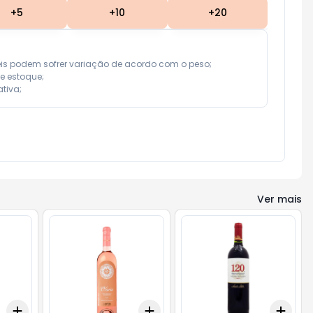
+
5
+
10
+
20
eis podem sofrer variação de acordo com o peso;

e estoque;

tiva;
Ver mais
Add
Add
Add
+
3
+
5
+
10
+
3
+
5
+
10
+
3