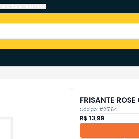
reira
,
Canoinhas
-
SC
FRISANTE ROSE
Código: #
25184
R$ 13,99