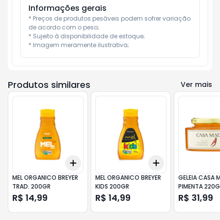
Informações gerais
* Preços de produtos pesáveis podem sofrer variação 
de acordo com o peso;

* Sujeito à disponibilidade de estoque;

* Imagem meramente ilustrativa;
Produtos similares
Ver mais
Add
Add
+
3
+
5
+
10
+
3
+
5
+
10
MEL ORGANICO BREYER
MEL ORGANICO BREYER
GELEIA CASA 
TRAD. 200GR
KIDS 200GR
PIMENTA 220G
R$ 14,99
R$ 14,99
R$ 31,99