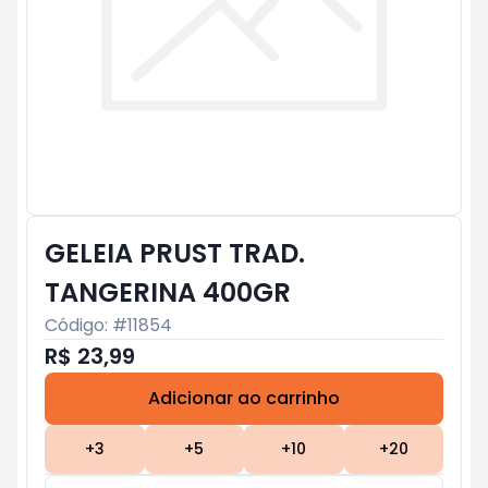
GELEIA PRUST TRAD.
TANGERINA 400GR
Código: #
11854
R$ 23,99
Adicionar ao carrinho
Subtotal:
R$ 0
+
3
+
5
+
10
+
20