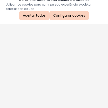
Utilizamos cookies para otimizar sua experiência e coletar
estatísticas de uso.
Aceitar todos
Configurar cookies
Aproveite as nossas promoções!
Cadastre seu e-mail e receba ofertas exclusivas.
QUERO RECEBER