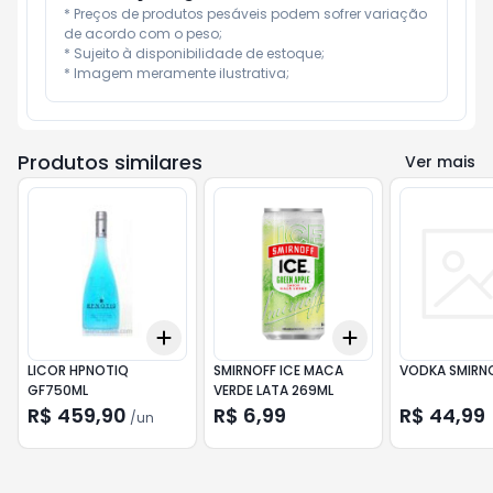
* Preços de produtos pesáveis podem sofrer variação 
de acordo com o peso;

* Sujeito à disponibilidade de estoque;

* Imagem meramente ilustrativa;
Produtos similares
Ver mais
Add
Add
+
3
+
5
+
10
+
3
+
5
+
10
LICOR HPNOTIQ
SMIRNOFF ICE MACA
VODKA SMIRN
GF750ML
VERDE LATA 269ML
R$ 459,90
R$ 6,99
R$ 44,99
/
un