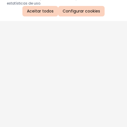
estatísticas de uso.
Aceitar todos
Configurar cookies
Aproveite as nossas promoções!
Cadastre seu e-mail e receba ofertas exclusivas.
QUERO RECEBER