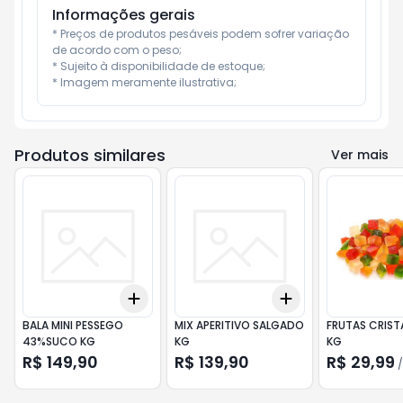
Informações gerais
* Preços de produtos pesáveis podem sofrer variação 
de acordo com o peso;

* Sujeito à disponibilidade de estoque;

* Imagem meramente ilustrativa;
Produtos similares
Ver mais
Add
Add
+
0.3
+
0.5
+
1
+
0.3
+
0.5
+
1
BALA MINI PESSEGO
MIX APERITIVO SALGADO
FRUTAS CRIST
43%SUCO KG
KG
KG
R$ 149,90
R$ 139,90
R$ 29,99
/