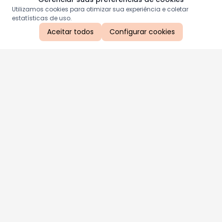
Utilizamos cookies para otimizar sua experiência e coletar
estatísticas de uso.
Aceitar todos
Configurar cookies
Aproveite as nossas promoções!
Cadastre seu e-mail e receba ofertas exclusivas.
QUERO RECEBER