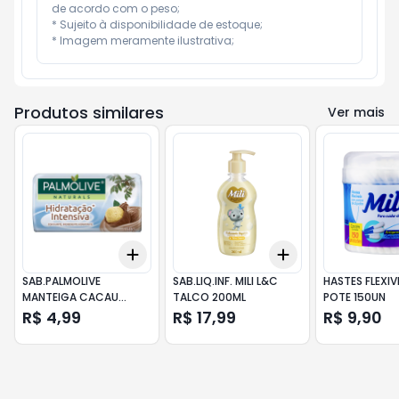
de acordo com o peso;

* Sujeito à disponibilidade de estoque;

* Imagem meramente ilustrativa;
Produtos similares
Ver mais
Add
Add
+
3
+
5
+
10
+
3
+
5
+
10
SAB.PALMOLIVE
SAB.LIQ.INF. MILI L&C
HASTES FLEXIVE
MANTEIGA CACAU
TALCO 200ML
POTE 150UN
150GR
R$ 4,99
R$ 17,99
R$ 9,90