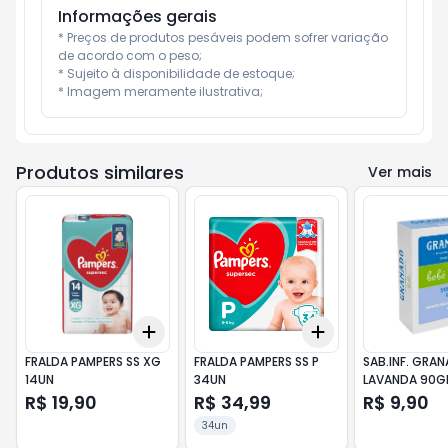
Informações gerais
* Preços de produtos pesáveis podem sofrer variação 
de acordo com o peso;

* Sujeito à disponibilidade de estoque;

* Imagem meramente ilustrativa;
Produtos similares
Ver mais
Add
Add
+
3
+
5
+
10
+
3
+
5
+
10
FRALDA PAMPERS SS XG
FRALDA PAMPERS SS P
SAB.INF. GRA
14UN
34UN
LAVANDA 90G
R$ 19,90
R$ 34,99
R$ 9,90
34un