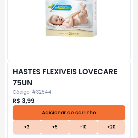
HASTES FLEXIVEIS LOVECARE
75UN
Código: #
32544
R$ 3,99
Adicionar ao carrinho
Subtotal:
R$ 0
+
3
+
5
+
10
+
20