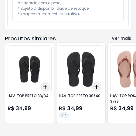
de acordo com o peso;

* Sujeito à disponibilidade de estoque;

* Imagem meramente ilustrativa;
Produtos similares
Ver mais
Add
Add
+
3
+
5
+
10
+
3
+
5
+
10
HAV. TOP PRETO 33/34
HAV. TOP PRETO 39/40
HAV. TOP ROS
37/8
R$ 34,99
R$ 34,99
R$ 34,99
1un