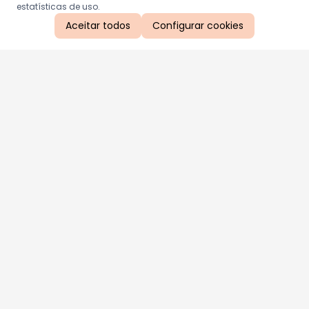
estatísticas de uso.
Aceitar todos
Configurar cookies
Aproveite as nossas promoções!
Cadastre seu e-mail e receba ofertas exclusivas.
QUERO RECEBER