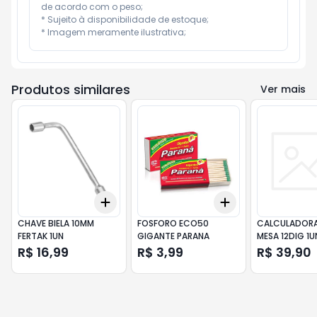
de acordo com o peso;

* Sujeito à disponibilidade de estoque;

* Imagem meramente ilustrativa;
Produtos similares
Ver mais
Add
Add
+
3
+
5
+
10
+
3
+
5
+
10
CHAVE BIELA 10MM
FOSFORO ECO50
CALCULADORA
FERTAK 1UN
GIGANTE PARANA
MESA 12DIG 1U
R$ 16,99
R$ 3,99
R$ 39,90