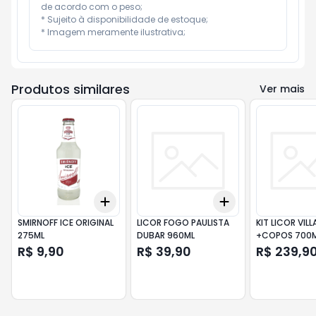
de acordo com o peso;

* Sujeito à disponibilidade de estoque;

* Imagem meramente ilustrativa;
Produtos similares
Ver mais
Add
Add
+
3
+
5
+
10
+
3
+
5
+
10
SMIRNOFF ICE ORIGINAL
LICOR FOGO PAULISTA
KIT LICOR VIL
275ML
DUBAR 960ML
+COPOS 700
R$ 9,90
R$ 39,90
R$ 239,9