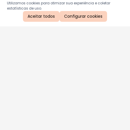
Utilizamos cookies para otimizar sua experiência e coletar
estatísticas de uso.
Aceitar todos
Configurar cookies
Aproveite as nossas promoções!
Cadastre seu e-mail e receba ofertas exclusivas.
QUERO RECEBER