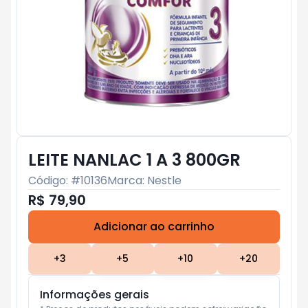
LEITE NANLAC 1 A 3 800GR
Código: #
10136
Marca:
Nestle
R$ 79,90
Adicionar ao carrinho
Subtotal:
R$ 0
+
3
+
5
+
10
+
20
Informações gerais