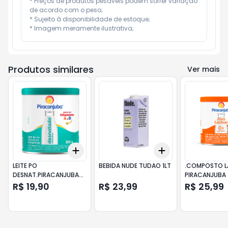
* Preços de produtos pesáveis podem sofrer variação 
de acordo com o peso;

* Sujeito à disponibilidade de estoque;

* Imagem meramente ilustrativa;
Produtos similares
Ver mais
Add
Add
+
3
+
5
+
10
+
3
+
5
+
10
LEITE PO
BEBIDA NUDE TUDAO 1LT
.COMPOSTO L
DESNAT.PIRACANJUBA
PIRACANJUBA 
LA300GR
R$ 19,90
R$ 23,99
R$ 25,99