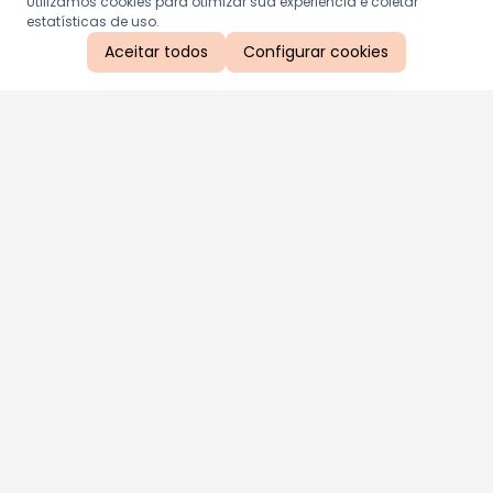
Utilizamos cookies para otimizar sua experiência e coletar
estatísticas de uso.
Aceitar todos
Configurar cookies
Aproveite as nossas promoções!
Cadastre seu e-mail e receba ofertas exclusivas.
QUERO RECEBER