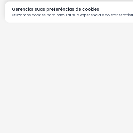
Gerenciar suas preferências de cookies
Utilizamos cookies para otimizar sua experiência e coletar estatíst
Aproveite as nossas prom
Cadastre seu e-mail e receba ofertas ex