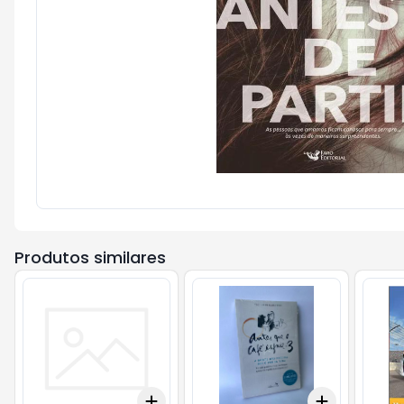
Produtos similares
Add
Add
+
3
+
5
+
10
+
3
+
5
+