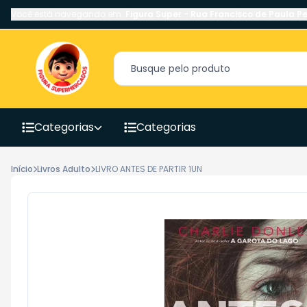
Você está navegando em:
Figura Super
-
Rua Francisco de Paula Pe
Categorias
Categorias
Início
Livros Adulto
LIVRO ANTES DE PARTIR 1UN