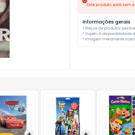
Este produto está sem 
Informações gerais
* Preços de produtos pesáv
* Sujeito à disponibilidade d
* Imagem meramente ilustra
Add
Add
10
+
3
+
5
+
10
+
3
+
5
+
10