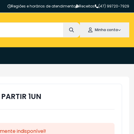
Regiões e horários de atendimento
Receitas
(47) 99720-7929
Minha conta
 PARTIR 1UN
mente indisponível!