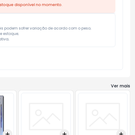
estoque disponível no momento.
eis podem sofrer variação de acordo com o peso;

e estoque;

tiva;
Ver mais
Add
Add
Add
+
3
+
5
+
10
+
3
+
5
+
10
+
3