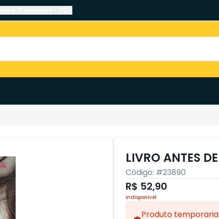
reira
,
Canoinhas
-
SC
LIVRO ANTES DE
Código: #
23890
R$ 52,90
Indisponível
Produto temporaria