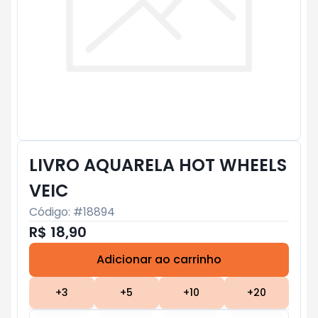
LIVRO AQUARELA HOT WHEELS
VEIC
Código: #
18894
R$ 18,90
Adicionar ao carrinho
Subtotal:
R$ 0
+
3
+
5
+
10
+
20