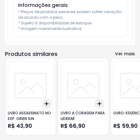
Informações gerais
* Preços de produtos pesáveis podem sofrer variação 
de acordo com o peso;

* Sujeito à disponibilidade de estoque;

* Imagem meramente ilustrativa;
Produtos similares
Ver mais
Add
Add
+
3
+
5
+
10
+
3
+
5
+
10
LIVRO ASSASSINATO NO
LIVRO A CORAGEM PARA
LIVRO-ESSENC
EXP. ORIEN 1UN
LIDERAR
R$ 43,90
R$ 66,90
R$ 59,90