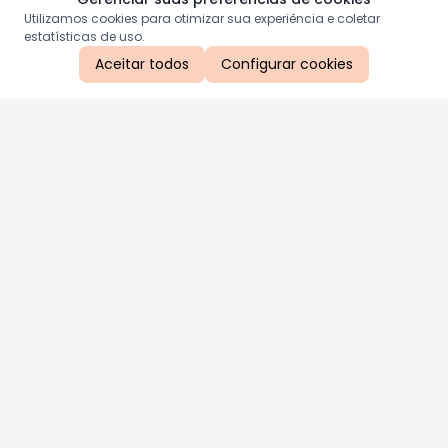
Utilizamos cookies para otimizar sua experiência e coletar
estatísticas de uso.
Aceitar todos
Configurar cookies
Aproveite as nossas promoções!
Cadastre seu e-mail e receba ofertas exclusivas.
QUERO RECEBER