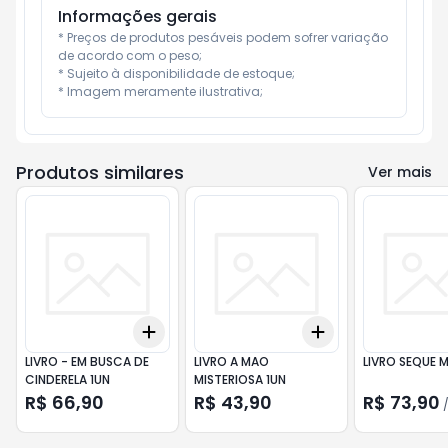
Informações gerais
* Preços de produtos pesáveis podem sofrer variação 
de acordo com o peso;

* Sujeito à disponibilidade de estoque;

* Imagem meramente ilustrativa;
Produtos similares
Ver mais
Add
Add
+
3
+
5
+
10
+
3
+
5
+
10
LIVRO - EM BUSCA DE
LIVRO A MAO
LIVRO SEQUE M
CINDERELA 1UN
MISTERIOSA 1UN
R$ 66,90
R$ 43,90
R$ 73,90