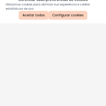
Utilizamos cookies para otimizar sua experiência e coletar
estatísticas de uso.
Aceitar todos
Configurar cookies
Aproveite as nossas promoções!
Cadastre seu e-mail e receba ofertas exclusivas.
QUERO RECEBER