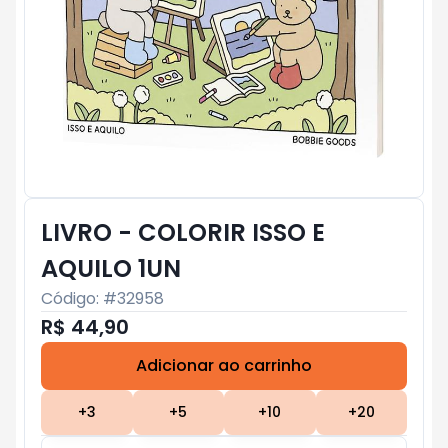
LIVRO - COLORIR ISSO E
AQUILO 1UN
Código: #
32958
R$ 44,90
Adicionar ao carrinho
Subtotal:
R$ 0
+
3
+
5
+
10
+
20