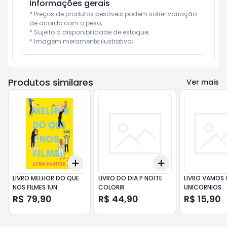
Informações gerais
* Preços de produtos pesáveis podem sofrer variação 
de acordo com o peso;

* Sujeito à disponibilidade de estoque;

* Imagem meramente ilustrativa;
Produtos similares
Ver mais
Add
Add
+
3
+
5
+
10
+
3
+
5
+
10
LIVRO MELHOR DO QUE
LIVRO DO DIA P NOITE
LIVRO VAMOS 
NOS FILMES 1UN
COLORIR
UNICORNIOS
R$ 79,90
R$ 44,90
R$ 15,90