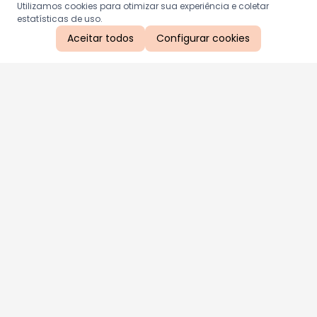
Utilizamos cookies para otimizar sua experiência e coletar
estatísticas de uso.
Aceitar todos
Configurar cookies
Aproveite as nossas promoções!
Cadastre seu e-mail e receba ofertas exclusivas.
QUERO RECEBER