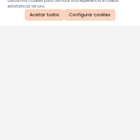
Utilizamos cookies para otimizar sua experiência e coletar
estatísticas de uso.
Aceitar todos
Configurar cookies
Aproveite as nossas promoções!
Cadastre seu e-mail e receba ofertas exclusivas.
QUERO RECEBER