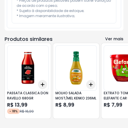
* Preços de produtos pesáveis podem sofrer variação 
de acordo com o peso;

* Sujeito à disponibilidade de estoque;

* Imagem meramente ilustrativa;
Produtos similares
Ver mais
Add
Add
+
3
+
5
+
10
+
3
+
5
+
10
PASSATA CLASSICA DON
MOLHO SALADA
EXTRATO TOM
RAVELLO 680GR
MOST/MEL KENKO 236ML
ELEFANTE CAR
R$ 13,99
R$ 8,99
R$ 7,99
R$ 16,99
-
18
%