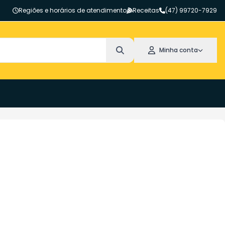
Regiões e horários de atendimento
Receitas
(47) 99720-7929
Minha conta