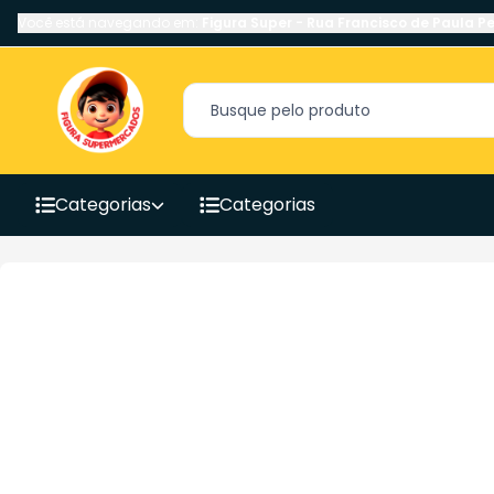
Você está navegando em:
Figura Super
-
Rua Francisco de Paula Pe
Categorias
Categorias