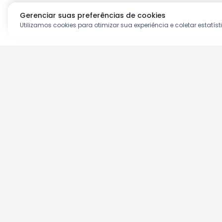
Gerenciar suas preferências de cookies
Utilizamos cookies para otimizar sua experiência e coletar estatíst
Aproveite as nossas prom
Cadastre seu e-mail e receba ofertas ex