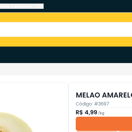
reira
,
Canoinhas
-
SC
MELAO AMAREL
Código: #
3697
R$ 4,99
/
kg