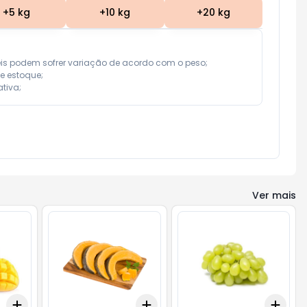
+
5
kg
+
10
kg
+
20
kg
eis podem sofrer variação de acordo com o peso;

e estoque;

tiva;
Ver mais
Add
Add
Add
+
0.3
kg
+
0.5
kg
+
0.9
kg
+
1.5
kg
+
3