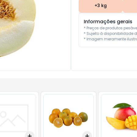
+
3
kg
Informações gerais
* Preços de produtos pesáv
* Sujeito à disponibilidade d
* Imagem meramente ilustra
Add
Add
.5
kg
+
3
+
5
+
10
+
0.3
kg
+
0.5
kg