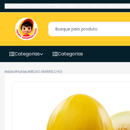
Você está navegando em:
Figura Super
-
Rua Francisco de Paula Pe
Categorias
Categorias
Início
Frutas
MELAO AMARELO KG