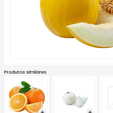
Produtos similares
Add
Add
+
0.3
kg
+
0.5
kg
+
0.9
kg
+
1