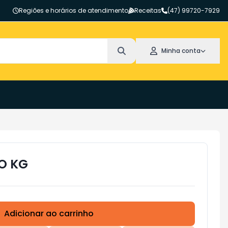
Regiões e horários de atendimento
Receitas
(47) 99720-7929
Minha conta
O KG
Adicionar ao carrinho
Subtotal:
R$ 0,00