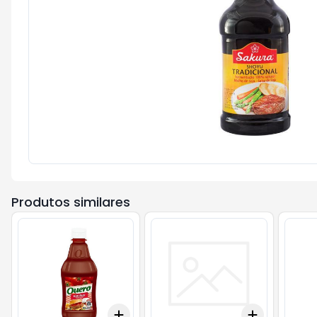
Produtos similares
Add
Add
+
3
+
5
+
10
+
3
+
5
+