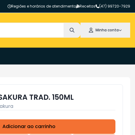
Regiões e horários de atendimento
Receitas
(47) 99720-7929
Minha conta
AKURA TRAD. 150ML
akura
Adicionar ao carrinho
Subtotal:
R$ 0,00