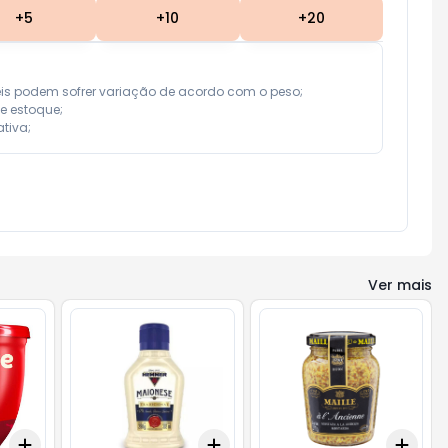
+
5
+
10
+
20
eis podem sofrer variação de acordo com o peso;

e estoque;

tiva;
Ver mais
Add
Add
Add
+
3
+
5
+
10
+
3
+
5
+
10
+
3