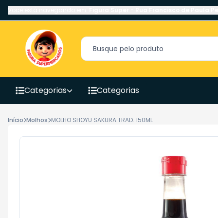
Você está navegando em:
Figura Super
-
Rua Francisco de Paula Pe
Categorias
Categorias
Início
Molhos
MOLHO SHOYU SAKURA TRAD. 150ML