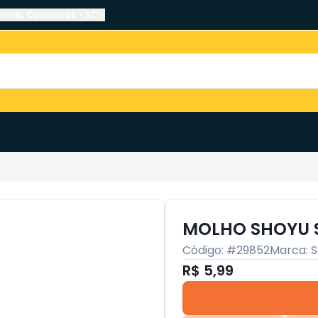
reira
,
Canoinhas
-
SC
MOLHO SHOYU S
Código: #
29852
Marca:
S
R$ 5,99