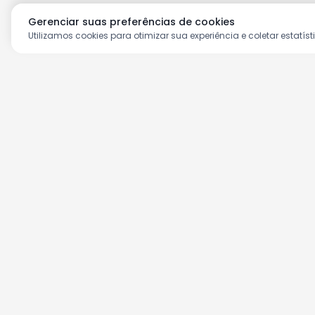
Gerenciar suas preferências de cookies
Utilizamos cookies para otimizar sua experiência e coletar estatíst
Aproveite as nossas prom
Cadastre seu e-mail e receba ofertas ex