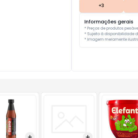
+
3
Informações gerais
* Preços de produtos pesáv
* Sujeito à disponibilidade d
* Imagem meramente ilustra
Add
Add
10
+
3
+
5
+
10
+
3
+
5
+
10