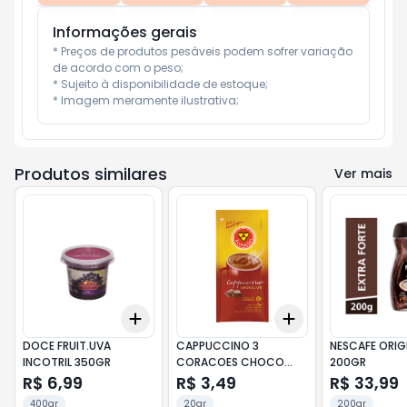
Informações gerais
* Preços de produtos pesáveis podem sofrer variação 
de acordo com o peso;

* Sujeito à disponibilidade de estoque;

* Imagem meramente ilustrativa;
Produtos similares
Ver mais
Add
Add
+
3
+
5
+
10
+
3
+
5
+
10
DOCE FRUIT.UVA
CAPPUCCINO 3
NESCAFE ORIG
INCOTRIL 350GR
CORACOES CHOCO
200GR
SH20GR
R$ 6,99
R$ 3,49
R$ 33,99
400gr
20gr
200gr