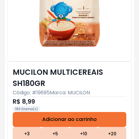
MUCILON MULTICEREAIS
SH180GR
Código: #
19695
Marca:
MUCILON
R$ 8,99
180 Grama(s)
Adicionar ao carrinho
Subtotal:
R$ 0
+
3
+
5
+
10
+
20