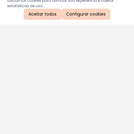
Utilizamos cookies para otimizar sua experiência e coletar
estatísticas de uso.
Aceitar todos
Configurar cookies
Aproveite as nossas promoções!
Cadastre seu e-mail e receba ofertas exclusivas.
QUERO RECEBER