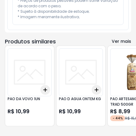
* Preços de produtos pesáveis podem sofrer variação 
de acordo com o peso;

* Sujeito à disponibilidade de estoque;

* Imagem meramente ilustrativa;
Produtos similares
Ver mais
Add
Add
+
3
+
5
+
10
+
0.3
+
0.5
+
1
PAO DA VOVO 1UN
PAO D AGUA ONTEM KG
PAO ARTESAN
TRAD 500GR
R$ 10,99
R$ 10,99
R$ 8,99
R$ 15
-
44
%