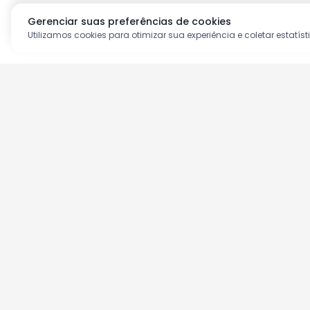
Gerenciar suas preferências de cookies
Utilizamos cookies para otimizar sua experiência e coletar estatíst
Aproveite as nossas prom
Cadastre seu e-mail e receba ofertas ex