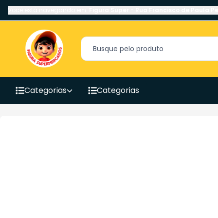
Você está navegando em:
Figura Super
-
Rua Francisco de Paula Pe
Categorias
Categorias