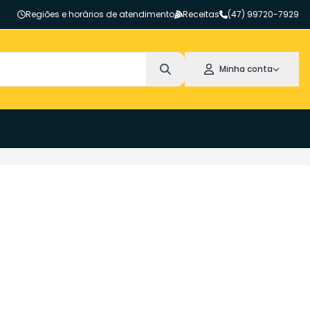
Regiões e horários de atendimento
Receitas
(47) 99720-7929
Minha conta