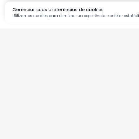
Gerenciar suas preferências de cookies
Utilizamos cookies para otimizar sua experiência e coletar estatíst
Aproveite as nossas prom
Cadastre seu e-mail e receba ofertas ex