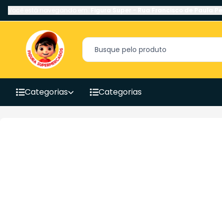
Você está navegando em:
Figura Super
-
Rua Francisco de Paula Pe
Categorias
Categorias