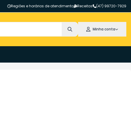
Regiões e horários de atendimento
Receitas
(47) 99720-7929
Minha conta