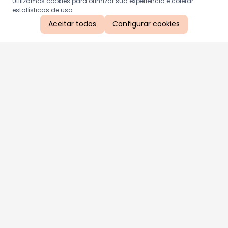
Utilizamos cookies para otimizar sua experiência e coletar
estatísticas de uso.
Aceitar todos
Configurar cookies
Aproveite as nossas promoções!
Cadastre seu e-mail e receba ofertas exclusivas.
QUERO RECEBER