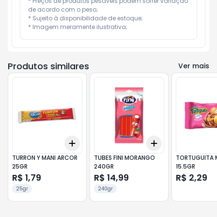
* Preços de produtos pesáveis podem sofrer variação 
de acordo com o peso;

* Sujeito à disponibilidade de estoque;

* Imagem meramente ilustrativa;
Produtos similares
Ver mais
Add
Add
+
3
+
5
+
10
+
3
+
5
+
10
TURRON Y MANI ARCOR
TUBES FINI MORANGO
TORTUGUITA
25GR
240GR
15.5GR
R$ 1,79
R$ 14,99
R$ 2,29
25gr
240gr