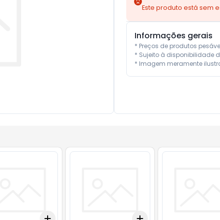
Este produto está sem 
Informações gerais
* Preços de produtos pesáv
* Sujeito à disponibilidade d
* Imagem meramente ilustra
Add
Add
10
+
3
+
5
+
10
+
3
+
5
+
10