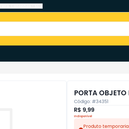
reira
,
Canoinhas
-
SC
PORTA OBJETO 
Código: #
34351
R$ 9,99
Indisponível
Produto temporaria