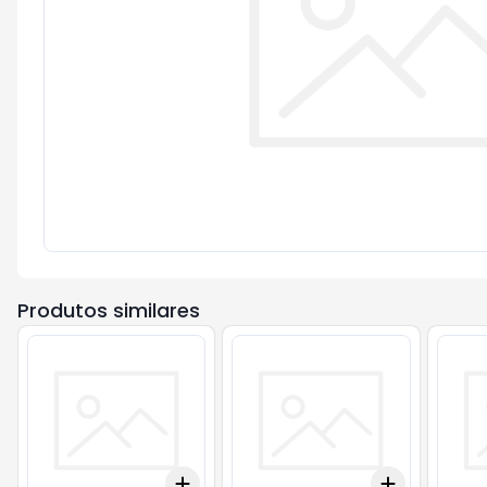
Produtos similares
Add
Add
+
3
+
5
+
10
+
3
+
5
+