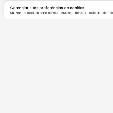
Gerenciar suas preferências de cookies
Utilizamos cookies para otimizar sua experiência e coletar estatíst
Aproveite as nossas prom
Cadastre seu e-mail e receba ofertas ex