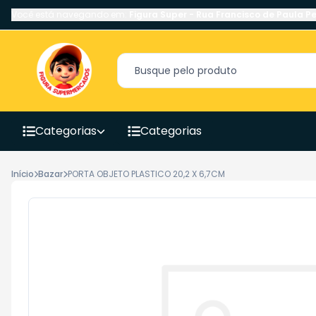
Você está navegando em:
Figura Super
-
Rua Francisco de Paula Pe
Categorias
Categorias
Início
Bazar
PORTA OBJETO PLASTICO 20,2 X 6,7CM