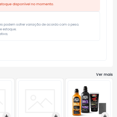
estoque disponível no momento.
eis podem sofrer variação de acordo com o peso;

e estoque;

tiva;
Ver mais
Add
Add
Add
+
3
+
5
+
10
+
3
+
5
+
10
+
3