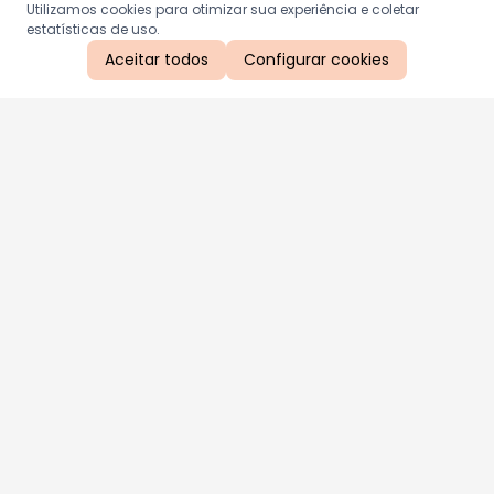
Utilizamos cookies para otimizar sua experiência e coletar
estatísticas de uso.
Aceitar todos
Configurar cookies
Aproveite as nossas promoções!
Cadastre seu e-mail e receba ofertas exclusivas.
QUERO RECEBER