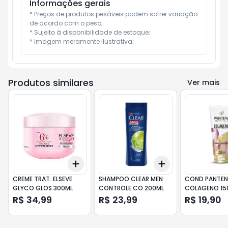
Informações gerais
* Preços de produtos pesáveis podem sofrer variação 
de acordo com o peso;

* Sujeito à disponibilidade de estoque;

* Imagem meramente ilustrativa;
Produtos similares
Ver mais
Add
Add
+
3
+
5
+
10
+
3
+
5
+
10
CREME TRAT. ELSEVE
SHAMPOO CLEAR MEN
COND PANTEN
GLYCO.GLOS 300ML
CONTROLE CO 200ML
COLAGENO 15
R$ 34,99
R$ 23,99
R$ 19,90