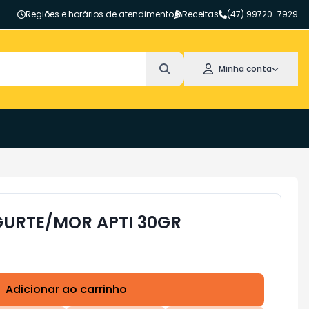
Regiões e horários de atendimento
Receitas
(47) 99720-7929
Minha conta
GURTE/MOR APTI 30GR
Adicionar ao carrinho
Subtotal:
R$ 0,00