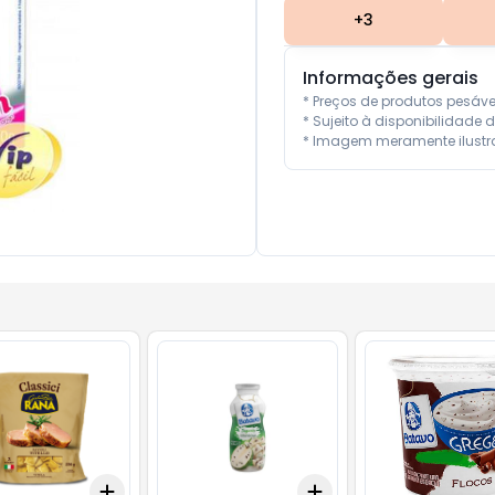
+
3
Informações gerais
* Preços de produtos pesáv
* Sujeito à disponibilidade d
* Imagem meramente ilustra
Add
Add
10
+
3
+
5
+
10
+
3
+
5
+
10