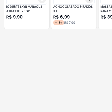
IOGURTE SKYR MARACUJ
ACHOCOLATADO PIRAKIDS
MASSA R
ATILATTE 170GR
1LT
RANA 2
R$ 9,90
R$ 6,99
R$ 3
R$ 7,99
-
13
%