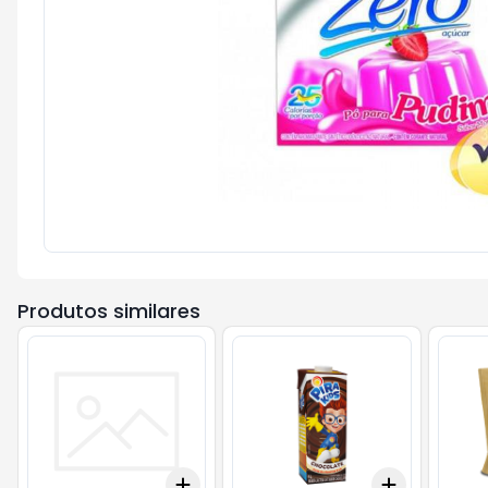
Produtos similares
Add
Add
+
3
+
5
+
10
+
3
+
5
+