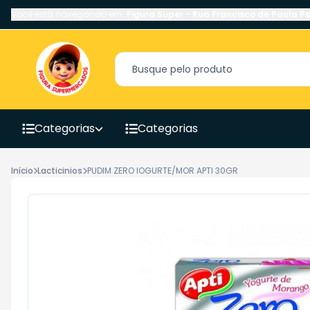
Você está navegando em:
Figura Super
-
Rua Francisco de Paula Pe
Categorias
Categorias
Início
Lacticinios
PUDIM ZERO IOGURTE/MOR APTI 30GR