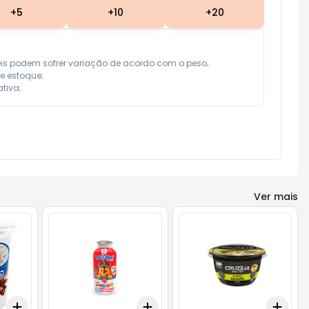
+
5
+
10
+
20
eis podem sofrer variação de acordo com o peso;

e estoque;

tiva;
Ver mais
Add
Add
Add
+
3
+
5
+
10
+
3
+
5
+
10
+
3