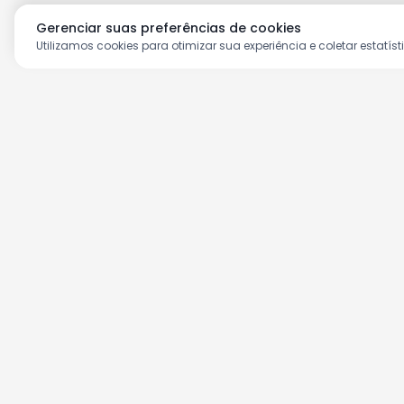
Gerenciar suas preferências de cookies
Utilizamos cookies para otimizar sua experiência e coletar estatíst
Aproveite as nossas prom
Cadastre seu e-mail e receba ofertas ex