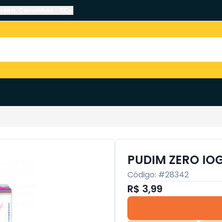
reira
,
Canoinhas
-
SC
PUDIM ZERO IO
Código: #
28342
R$ 3,99