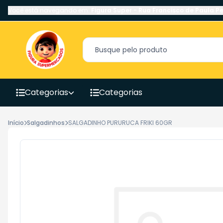
Você está navegando em:
Figura Super
-
Rua Francisco de Paula Pe
Categorias
Categorias
Início
Salgadinhos
SALGADINHO PURURUCA FRIKI 60GR