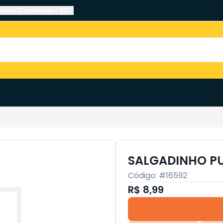
reira
,
Canoinhas
-
SC
SALGADINHO PU
Código: #
16592
R$ 8,99