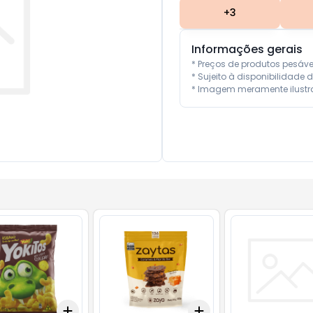
+
3
Informações gerais
* Preços de produtos pesáv
* Sujeito à disponibilidade d
* Imagem meramente ilustra
Add
Add
10
+
3
+
5
+
10
+
3
+
5
+
10