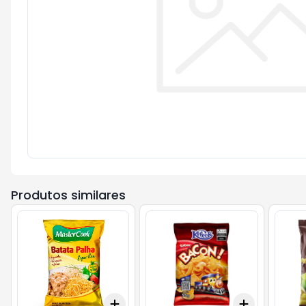
Produtos similares
Add
Add
+
3
+
5
+
10
+
3
+
5
+