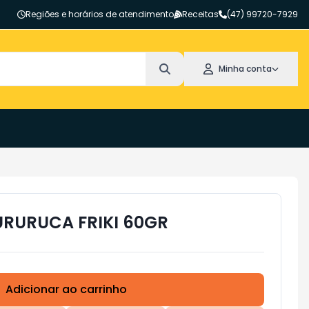
Regiões e horários de atendimento
Receitas
(47) 99720-7929
Minha conta
RURUCA FRIKI 60GR
Adicionar ao carrinho
Subtotal:
R$ 0,00