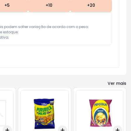
+
5
+
10
+
20
eis podem sofrer variação de acordo com o peso;

e estoque;

tiva;
Ver mais
Add
Add
Add
+
3
+
5
+
10
+
3
+
5
+
10
+
3