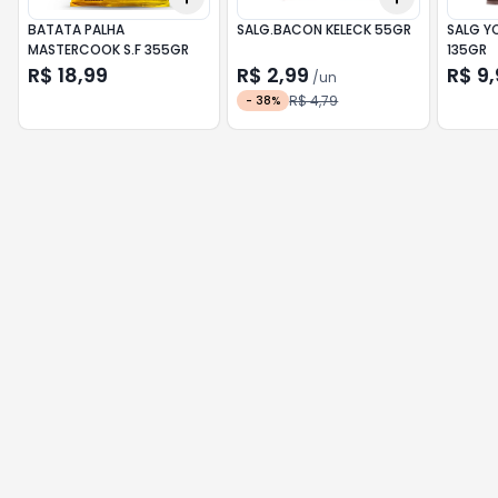
BATATA PALHA
SALG.BACON KELECK 55GR
SALG Y
MASTERCOOK S.F 355GR
135GR
R$ 18,99
R$ 2,99
R$ 9
/
un
R$ 4,79
-
38
%