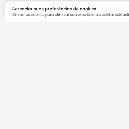
Gerenciar suas preferências de cookies
Utilizamos cookies para otimizar sua experiência e coletar estatíst
Aproveite as nossas prom
Cadastre seu e-mail e receba ofertas ex