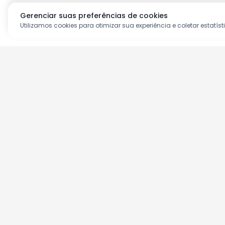
Gerenciar suas preferências de cookies
Utilizamos cookies para otimizar sua experiência e coletar estatíst
Aproveite as nossas prom
Cadastre seu e-mail e receba ofertas ex