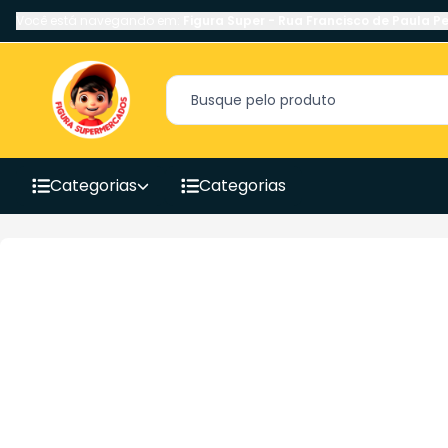
Você está navegando em:
Figura Super
-
Rua Francisco de Paula Pe
Categorias
Categorias