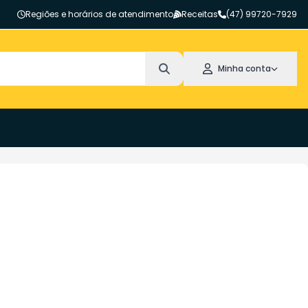
Regiões e horários de atendimento
Receitas
(47) 99720-7929
Minha conta