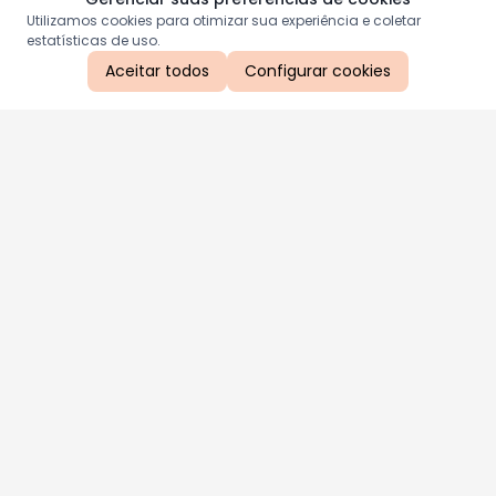
Utilizamos cookies para otimizar sua experiência e coletar
estatísticas de uso.
Aceitar todos
Configurar cookies
Aproveite as nossas promoções!
Cadastre seu e-mail e receba ofertas exclusivas.
QUERO RECEBER