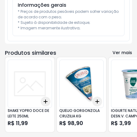
Informações gerais
* Preços de produtos pesáveis podem sofrer variação 
de acordo com o peso;

* Sujeito à disponibilidade de estoque;

* Imagem meramente ilustrativa;
Produtos similares
Ver mais
Add
Add
+
3
+
5
+
10
+
3
+
5
+
10
SHAKE YOPRO DOCE DE
QUEIJO GORGONZOLA
IOGURTE NAT
LEITE 250ML
CRUZILIA KG
DESN.V. CAMP
R$ 11,99
R$ 98,90
R$ 3,99