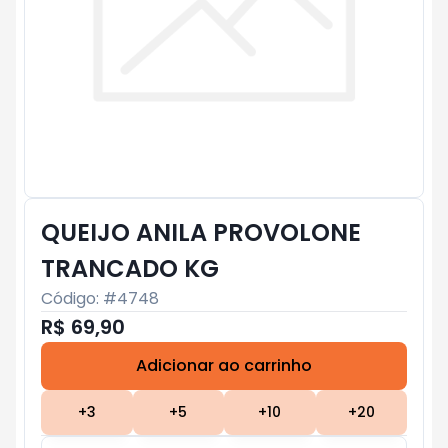
QUEIJO ANILA PROVOLONE
TRANCADO KG
Código: #
4748
R$ 69,90
Adicionar ao carrinho
Subtotal:
R$ 0
+
3
+
5
+
10
+
20