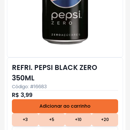
REFRI. PEPSI BLACK ZERO
350ML
Código: #
16683
R$ 3,99
Adicionar ao carrinho
Subtotal:
R$ 0
+
3
+
5
+
10
+
20