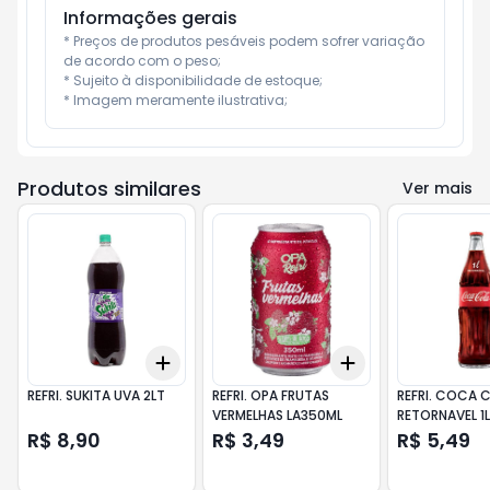
Informações gerais
* Preços de produtos pesáveis podem sofrer variação 
de acordo com o peso;

* Sujeito à disponibilidade de estoque;

* Imagem meramente ilustrativa;
Produtos similares
Ver mais
Add
Add
+
3
+
5
+
10
+
3
+
5
+
10
REFRI. SUKITA UVA 2LT
REFRI. OPA FRUTAS
REFRI. COCA 
VERMELHAS LA350ML
RETORNAVEL 1
R$ 8,90
R$ 3,49
R$ 5,49