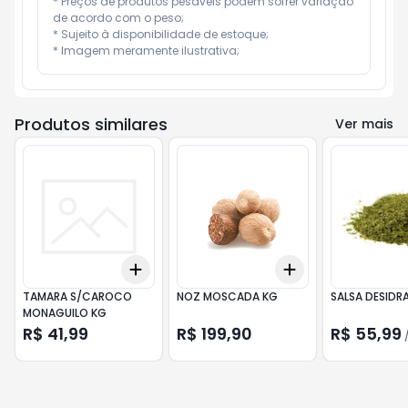
* Preços de produtos pesáveis podem sofrer variação 
de acordo com o peso;

* Sujeito à disponibilidade de estoque;

* Imagem meramente ilustrativa;
Produtos similares
Ver mais
Add
Add
+
0.3
+
0.5
+
1
+
0.3
+
0.5
+
1
TAMARA S/CAROCO
NOZ MOSCADA KG
SALSA DESIDR
MONAGUILO KG
R$ 41,99
R$ 199,90
R$ 55,99