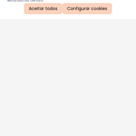
estatísticas de uso.
Aceitar todos
Configurar cookies
Aproveite as nossas promoções!
Cadastre seu e-mail e receba ofertas exclusivas.
QUERO RECEBER