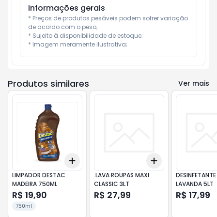
Informações gerais
* Preços de produtos pesáveis podem sofrer variação 
de acordo com o peso;

* Sujeito à disponibilidade de estoque;

* Imagem meramente ilustrativa;
Produtos similares
Ver mais
Add
Add
+
3
+
5
+
10
+
3
+
5
+
10
LIMPADOR DESTAC
.LAVA ROUPAS MAXI
DESINFETANTE
MADEIRA 750ML
CLASSIC 3LT
LAVANDA 5LT
R$ 19,90
R$ 27,99
R$ 17,99
750ml