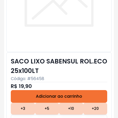
SACO LIXO SABENSUL ROL.ECO
25x100LT
Código: #
56458
R$ 19,90
Adicionar ao carrinho
Subtotal:
R$ 0
+
3
+
5
+
10
+
20