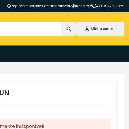
Regiões e horários de atendimento
Receitas
(47) 99720-7929
Minha conta
1UN
mente indisponível!