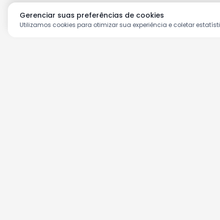
Gerenciar suas preferências de cookies
Utilizamos cookies para otimizar sua experiência e coletar estatíst
Aproveite as nossas prom
Cadastre seu e-mail e receba ofertas ex