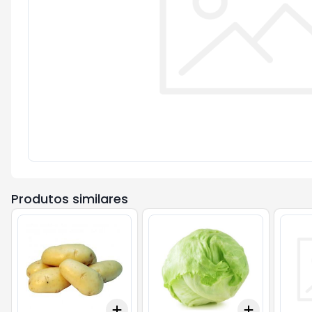
Produtos similares
Add
Add
+
0.3
kg
+
0.5
kg
+
3
+
5
+