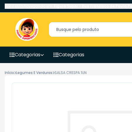
Você está navegando em:
Figura Super
-
Rua Francisco de Paula Pe
Categorias
Categorias
Início
Legumes E Verduras
SALSA CRESPA 1UN