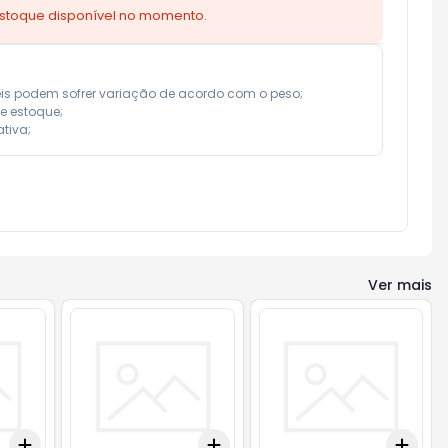
estoque disponível no momento.
eis podem sofrer variação de acordo com o peso;

e estoque;

tiva;
Ver mais
Add
Add
Add
+
3
+
5
+
10
+
3
+
5
+
10
+
3