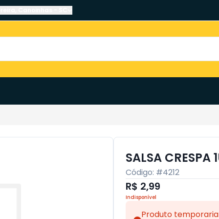
reira
,
Canoinhas
-
SC
SALSA CRESPA 
Código: #
4212
R$ 2,99
Indisponível
Produto temporaria