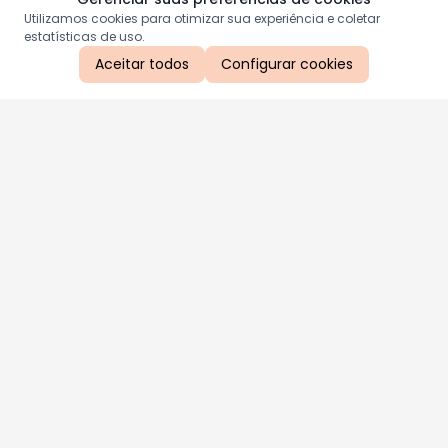
Utilizamos cookies para otimizar sua experiência e coletar
estatísticas de uso.
Aceitar todos
Configurar cookies
Aproveite as nossas promoções!
Cadastre seu e-mail e receba ofertas exclusivas.
QUERO RECEBER