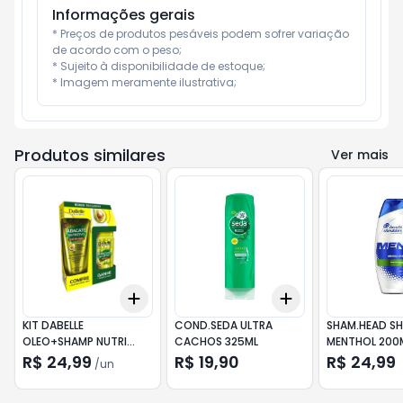
Informações gerais
* Preços de produtos pesáveis podem sofrer variação 
de acordo com o peso;

* Sujeito à disponibilidade de estoque;

* Imagem meramente ilustrativa;
Produtos similares
Ver mais
Add
Add
+
3
+
5
+
10
+
3
+
5
+
10
KIT DABELLE
COND.SEDA ULTRA
SHAM.HEAD S
OLEO+SHAMP NUTRI
CACHOS 325ML
MENTHOL 200
ABACAT
R$ 24,99
R$ 19,90
R$ 24,99
/
un