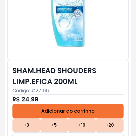
SHAM.HEAD SHOUDERS
LIMP.EFICA 200ML
Código: #
27166
R$ 24,99
Adicionar ao carrinho
Subtotal:
R$ 0
+
3
+
5
+
10
+
20