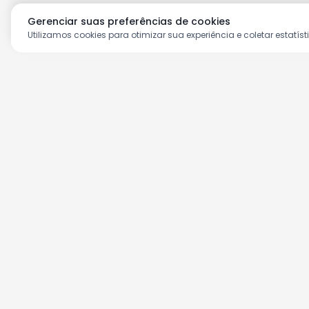
Gerenciar suas preferências de cookies
Utilizamos cookies para otimizar sua experiência e coletar estatíst
Aproveite as nossas prom
Cadastre seu e-mail e receba ofertas ex