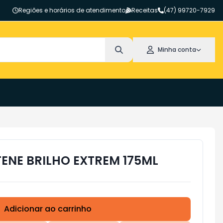
Regiões e horários de atendimento
Receitas
(47) 99720-7929
Minha conta
NE BRILHO EXTREM 175ML
Adicionar ao carrinho
Subtotal:
R$ 0,00