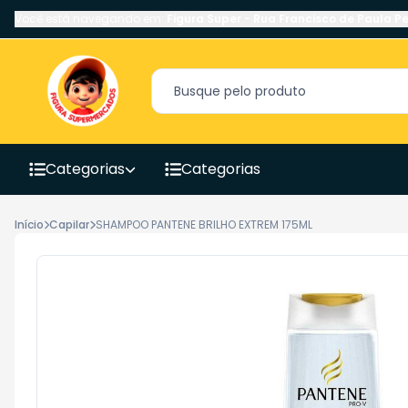
Você está navegando em:
Figura Super
-
Rua Francisco de Paula Pe
Categorias
Categorias
Início
Capilar
SHAMPOO PANTENE BRILHO EXTREM 175ML