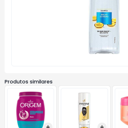
Produtos similares
Add
Add
+
3
+
5
+
10
+
3
+
5
+