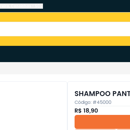
reira
,
Canoinhas
-
SC
SHAMPOO PANTE
Código: #
45000
R$ 18,90