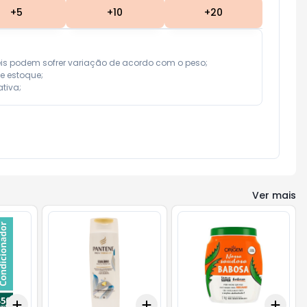
+
5
+
10
+
20
eis podem sofrer variação de acordo com o peso;

e estoque;

tiva;
Ver mais
Add
Add
Add
+
3
+
5
+
10
+
3
+
5
+
10
+
3