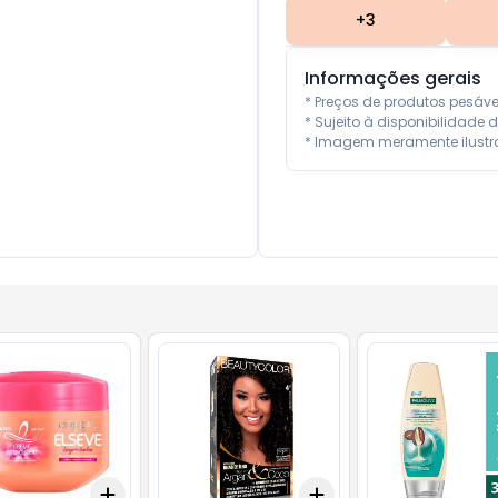
+
3
Informações gerais
* Preços de produtos pesáv
* Sujeito à disponibilidade d
* Imagem meramente ilustra
Add
Add
10
+
3
+
5
+
10
+
3
+
5
+
10