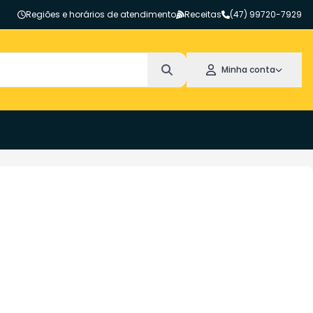
Regiões e horários de atendimento
Receitas
(47) 99720-7929
Minha conta