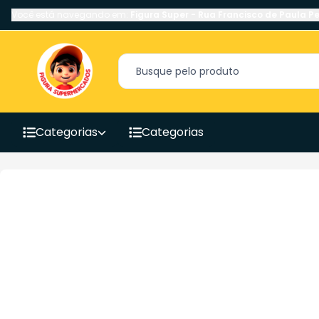
Você está navegando em:
Figura Super
-
Rua Francisco de Paula Pe
Categorias
Categorias