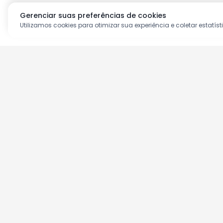
Gerenciar suas preferências de cookies
Utilizamos cookies para otimizar sua experiência e coletar estatíst
Aproveite as nossas prom
Cadastre seu e-mail e receba ofertas ex