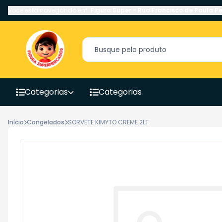
Você está navegando em:
Figura Super
-
Rua Francisco de Paula Pe
Categorias
Categorias
Início
Congelados
SORVETE KIMYTO CREME 2LT