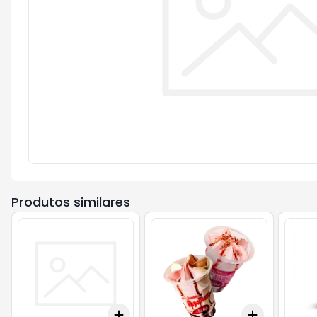
Produtos similares
Add
Add
+
3
+
5
+
10
+
3
+
5
+