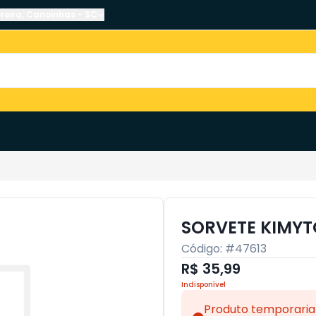
reira
,
Canoinhas
-
SC
SORVETE KIMYT
Código: #
47613
R$ 35,99
Indisponível
Produto temporaria