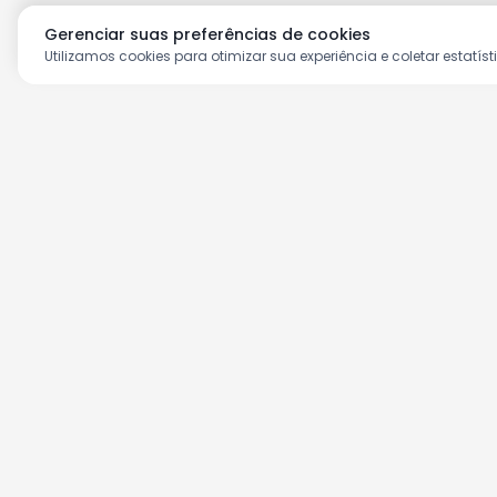
Gerenciar suas preferências de cookies
Utilizamos cookies para otimizar sua experiência e coletar estatíst
Aproveite as nossas prom
Cadastre seu e-mail e receba ofertas ex