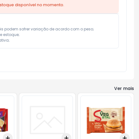
estoque disponível no momento.
eis podem sofrer variação de acordo com o peso;

e estoque;

tiva;
Ver mais
Add
Add
Add
+
3
+
5
+
10
+
3
+
5
+
10
+
3