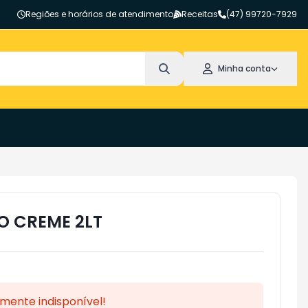
Regiões e horários de atendimento
Receitas
(47) 99720-7929
Minha conta
O CREME 2LT
mente indisponível!