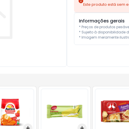
Este produto está sem 
Informações gerais
* Preços de produtos pesáv
* Sujeito à disponibilidade d
* Imagem meramente ilustra
Add
Add
10
+
3
+
5
+
10
+
3
+
5
+
10