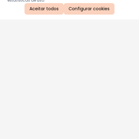
estatísticas de uso.
Aceitar todos
Configurar cookies
Aproveite as nossas promoções!
Cadastre seu e-mail e receba ofertas exclusivas.
QUERO RECEBER