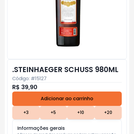
.STEINHAEGER SCHUSS 980ML
Código: #
15127
R$ 39,90
Adicionar ao carrinho
Subtotal:
R$ 0
+
3
+
5
+
10
+
20
Informações gerais