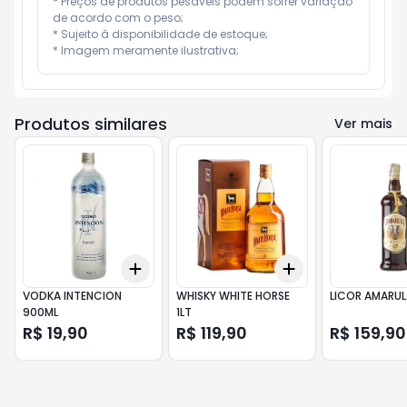
* Preços de produtos pesáveis podem sofrer variação 
de acordo com o peso;

* Sujeito à disponibilidade de estoque;

* Imagem meramente ilustrativa;
Produtos similares
Ver mais
Add
Add
+
3
+
5
+
10
+
3
+
5
+
10
VODKA INTENCION
WHISKY WHITE HORSE
LICOR AMARUL
900ML
1LT
R$ 19,90
R$ 119,90
R$ 159,90