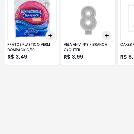
Add
Add
+
3
+
5
+
10
+
3
+
5
+
PRATOS PLASTICO VERM
VELA ANIV. Nº8 - BRANCA
CAKEB 
BOMPACK C/10
C/GLITER
R$ 3,49
R$ 3,99
R$ 6