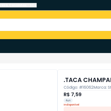
reira
,
Canoinhas
-
SC
.TACA CHAMPA
Código: #
16062
Marca:
S
R$ 7,59
4un
Indisponível