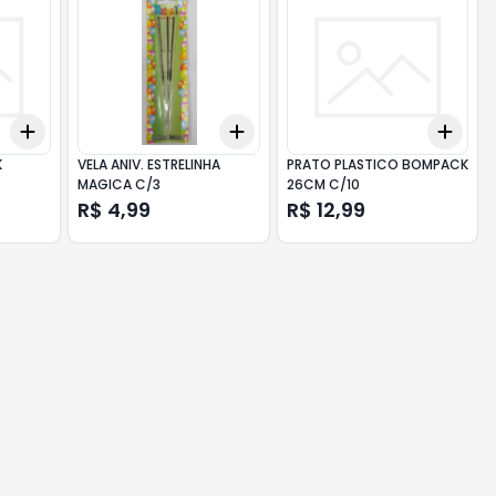
Add
Add
Add
+
3
+
5
+
10
+
3
+
5
+
10
+
3
K
VELA ANIV. ESTRELINHA
PRATO PLASTICO BOMPACK
MAGICA C/3
26CM C/10
R$ 4,99
R$ 12,99