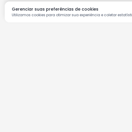
Gerenciar suas preferências de cookies
Utilizamos cookies para otimizar sua experiência e coletar estatíst
Aproveite as nossas prom
Cadastre seu e-mail e receba ofertas ex