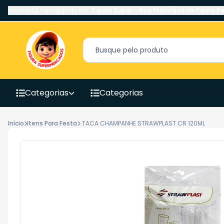
Você está navegando em:
Figura Super
-
Rua Francisco de Paula Pe
Categorias
Categorias
Início
Itens Para Festa
.TACA CHAMPANHE STRAWPLAST CR 120ML