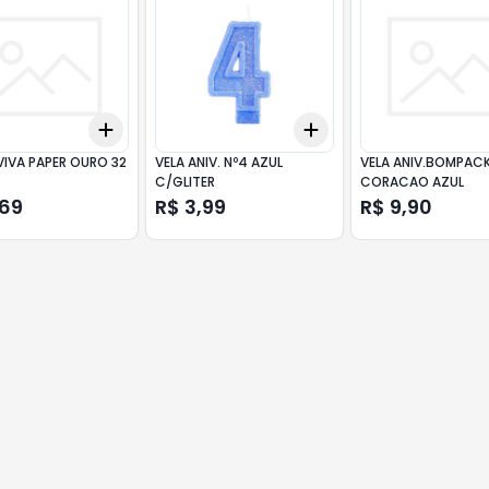
Add
Add
10
+
3
+
5
+
10
+
3
+
5
+
10
VIVA PAPER OURO 32
VELA ANIV. Nº4 AZUL
VELA ANIV.BOMPAC
C/GLITER
CORACAO AZUL
,69
R$ 3,99
R$ 9,90