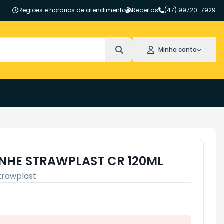
Regiões e horários de atendimento
Receitas
(47) 99720-7929
Minha conta
NHE STRAWPLAST CR 120ML
trawplast