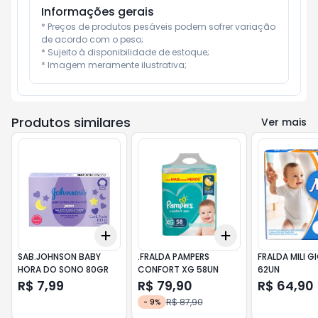
Informações gerais
* Preços de produtos pesáveis podem sofrer variação 
de acordo com o peso;

* Sujeito à disponibilidade de estoque;

* Imagem meramente ilustrativa;
Produtos similares
Ver mais
Add
Add
+
3
+
5
+
10
+
3
+
5
+
10
SAB.JOHNSON BABY
.FRALDA PAMPERS
FRALDA MILI G
HORA DO SONO 80GR
CONFORT XG 58UN
62UN
R$ 7,99
R$ 79,90
R$ 64,90
R$ 87,90
-
9
%