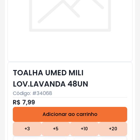
TOALHA UMED MILI
LOV.LAVANDA 48UN
Código: #
34068
R$ 7,99
Adicionar ao carrinho
Subtotal:
R$ 0
+
3
+
5
+
10
+
20