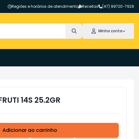
Regiões e horários de atendimento
Receitas
(47) 99720-7929
Minha conta
FRUTI 14S 25.2GR
Adicionar ao carrinho
Subtotal:
R$ 0,00