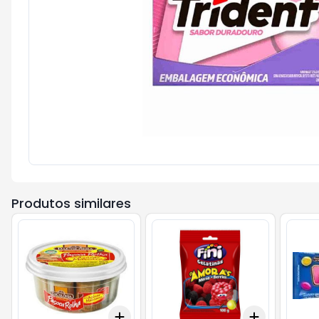
Produtos similares
Add
Add
+
3
+
5
+
10
+
3
+
5
+