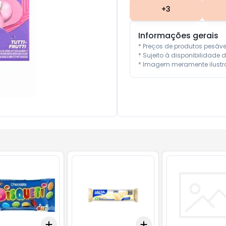
+
3
Informações gerais
* Preços de produtos pesáv
* Sujeito à disponibilidade d
* Imagem meramente ilustra
Add
Add
10
+
3
+
5
+
10
+
3
+
5
+
10