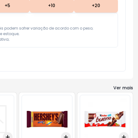
+
5
+
10
+
20
eis podem sofrer variação de acordo com o peso;

e estoque;

tiva;
Ver mais
Add
Add
Add
+
3
+
5
+
10
+
3
+
5
+
10
+
3