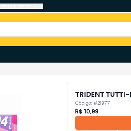
reira
,
Canoinhas
-
SC
TRIDENT TUTTI-
Código: #
21977
R$ 10,99