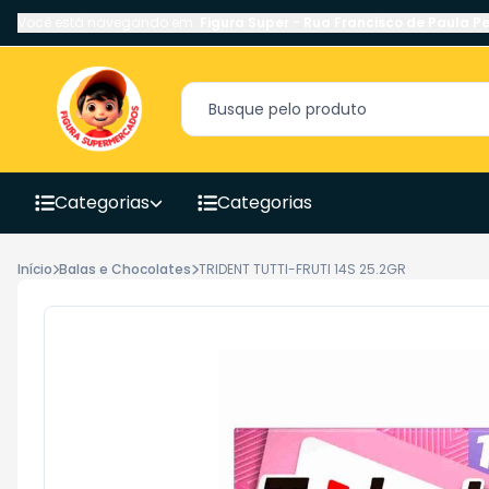
Você está navegando em:
Figura Super
-
Rua Francisco de Paula Pe
Categorias
Categorias
Início
Balas e Chocolates
TRIDENT TUTTI-FRUTI 14S 25.2GR