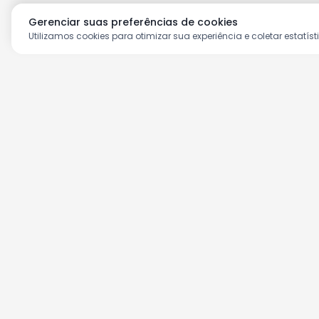
Gerenciar suas preferências de cookies
Utilizamos cookies para otimizar sua experiência e coletar estatíst
Aproveite as nossas prom
Cadastre seu e-mail e receba ofertas ex