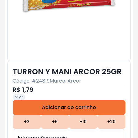
TURRON Y MANI ARCOR 25GR
Código: #
24819
Marca:
Arcor
R$ 1,79
25gr
Adicionar ao carrinho
Subtotal:
R$ 0
+
3
+
5
+
10
+
20
Informações gerais