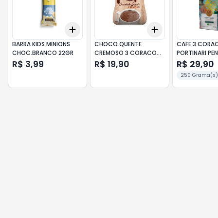
Add
Add
+
3
+
5
+
10
+
3
+
5
+
10
BARRA KIDS MINIONS
CHOCO.QUENTE
CAFE 3 CORA
CHOC.BRANCO 22GR
CREMOSO 3 CORACO
PORTINARI PE
180GR
R$ 3,99
R$ 19,90
R$ 29,90
250 Grama(s)