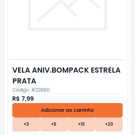
VELA ANIV.BOMPACK ESTRELA
PRATA
Código: #
23680
R$ 7,99
Adicionar ao carrinho
Subtotal:
R$ 0
+
3
+
5
+
10
+
20