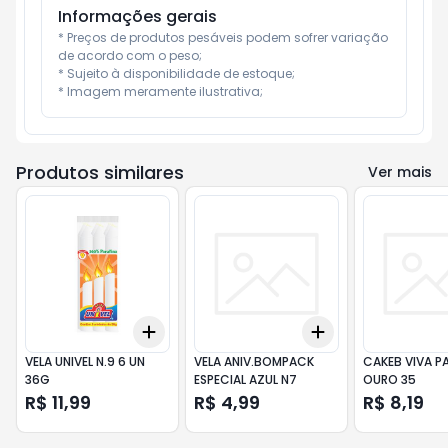
Informações gerais
* Preços de produtos pesáveis podem sofrer variação 
de acordo com o peso;

* Sujeito à disponibilidade de estoque;

* Imagem meramente ilustrativa;
Produtos similares
Ver mais
Add
Add
+
3
+
5
+
10
+
3
+
5
+
10
VELA UNIVEL N.9 6 UN
VELA ANIV.BOMPACK
CAKEB VIVA P
36G
ESPECIAL AZUL N7
OURO 35
R$ 11,99
R$ 4,99
R$ 8,19