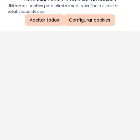
Utilizamos cookies para otimizar sua experiência e coletar
estatísticas de uso.
Aceitar todos
Configurar cookies
Aproveite as nossas promoções!
Cadastre seu e-mail e receba ofertas exclusivas.
QUERO RECEBER