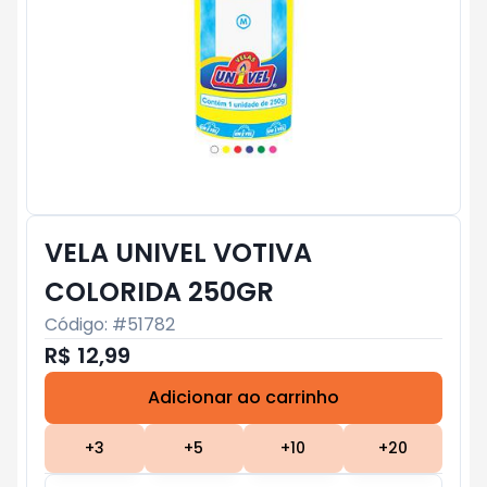
VELA UNIVEL VOTIVA
COLORIDA 250GR
Código: #
51782
R$ 12,99
Adicionar ao carrinho
Subtotal:
R$ 0
+
3
+
5
+
10
+
20