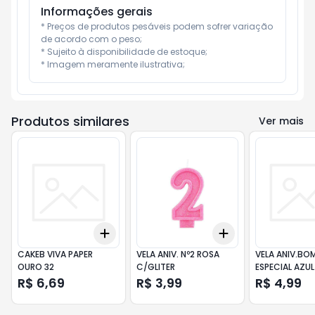
Informações gerais
* Preços de produtos pesáveis podem sofrer variação 
de acordo com o peso;

* Sujeito à disponibilidade de estoque;

* Imagem meramente ilustrativa;
Produtos similares
Ver mais
Add
Add
+
3
+
5
+
10
+
3
+
5
+
10
CAKEB VIVA PAPER
VELA ANIV. Nº2 ROSA
VELA ANIV.BO
OURO 32
C/GLITER
ESPECIAL AZUL
R$ 6,69
R$ 3,99
R$ 4,99