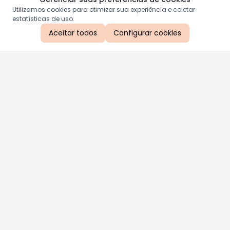
Utilizamos cookies para otimizar sua experiência e coletar
estatísticas de uso.
Aceitar todos
Configurar cookies
Aproveite as nossas promoções!
Cadastre seu e-mail e receba ofertas exclusivas.
QUERO RECEBER