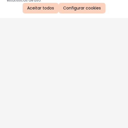
estatísticas de uso.
Aceitar todos
Configurar cookies
Aproveite as nossas promoções!
Cadastre seu e-mail e receba ofertas exclusivas.
QUERO RECEBER