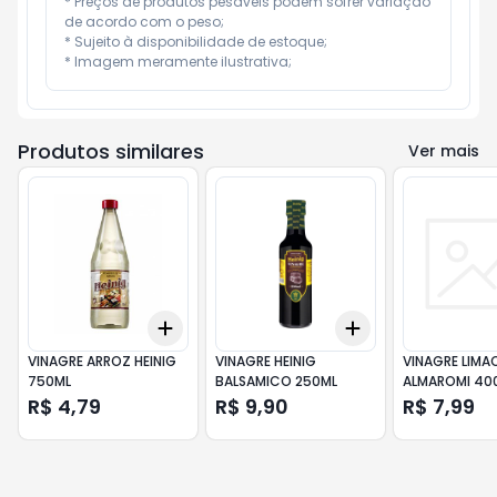
* Preços de produtos pesáveis podem sofrer variação 
de acordo com o peso;

* Sujeito à disponibilidade de estoque;

* Imagem meramente ilustrativa;
Produtos similares
Ver mais
Add
Add
+
3
+
5
+
10
+
3
+
5
+
10
VINAGRE ARROZ HEINIG
VINAGRE HEINIG
VINAGRE LIMAO
750ML
BALSAMICO 250ML
ALMAROMI 40
R$ 4,79
R$ 9,90
R$ 7,99